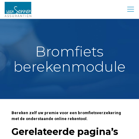
Bromfiets
berekenmodule
Bereken zelf uw premie voor een bromfietsverzekering
met de onderstaande online rekentool.
Gerelateerde pagina’s