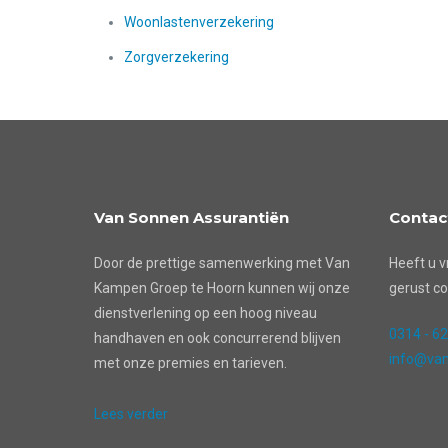
Woonlastenverzekering
Zorgverzekering
Van Sonnen Assurantiën
Contac
Door de prettige samenwerking met Van
Heeft u v
Kampen Groep te Hoorn kunnen wij onze
gerust co
dienstverlening op een hoog niveau
0314 - 6
handhaven en ook concurrerend blijven
info@van
met onze premies en tarieven.
Lees verder