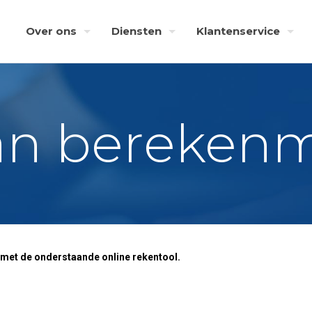
Over ons
Diensten
Klantenservice
an bereken
 met de onderstaande online rekentool.