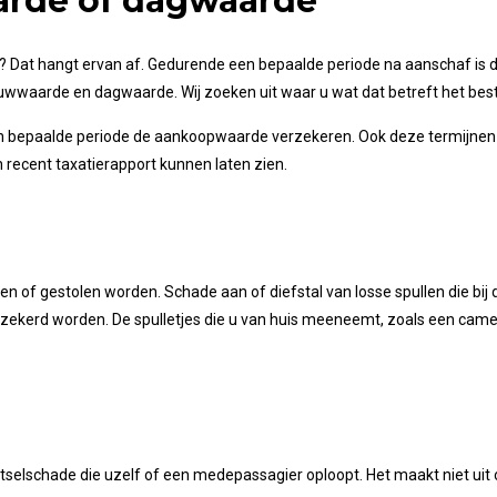
arde of dagwaarde
kt? Dat hangt ervan af. Gedurende een bepaalde periode na aanschaf i
uwwaarde en dagwaarde. Wij zoeken uit waar u wat dat betreft het best
epaalde periode de aankoopwaarde verzekeren. Ook deze termijnen ver
recent taxatierapport kunnen laten zien.
n of gestolen worden. Schade aan of diefstal van losse spullen die bij
zekerd worden. De spulletjes die u van huis meeneemt, zoals een cam
tselschade die uzelf of een medepassagier oploopt. Het maakt niet uit 