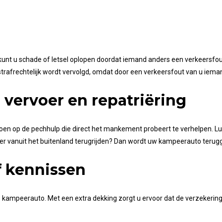
unt u schade of letsel oplopen doordat iemand anders een verkeersfou
elf strafrechtelijk wordt vervolgd, omdat door een verkeersfout van u ieman
vervoer en repatriëring
oen op de pechhulp die direct het mankement probeert te verhelpen. Luk
eer vanuit het buitenland terugrijden? Dan wordt uw kampeerauto terug
f kennissen
uw kampeerauto. Met een extra dekking zorgt u ervoor dat de verzekering