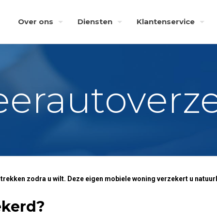
Over ons
Diensten
Klantenservice
erautoverze
 trekken zodra u wilt. Deze eigen mobiele woning verzekert u natuu
ekerd?